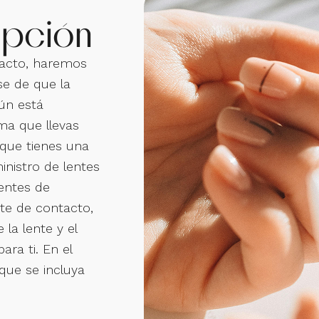
ipción
ntacto, haremos
e de que la
ún está
rma que llevas
 que tienes una
inistro de lentes
entes de
nte de contacto,
 la lente y el
ra ti. En el
que se incluya