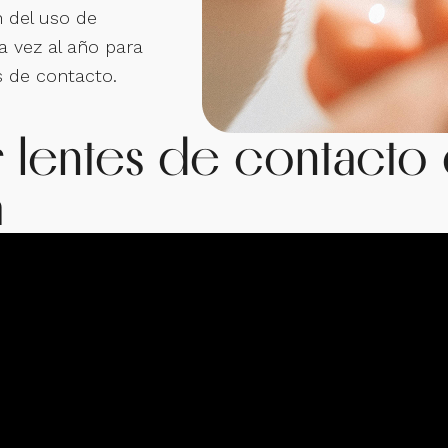
n del uso de
a vez al año para
s de contacto.
r lentes de contact
a